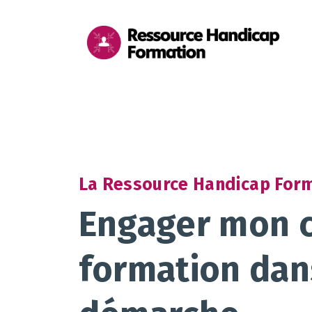
Aller au contenu
Aller au pied de page
Me
pri
La Ressource Handicap For
Engager mon c
formation dan