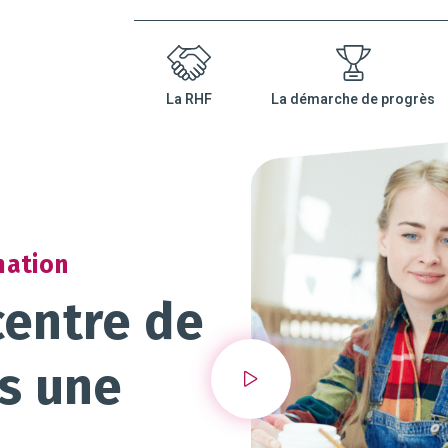
nu
La RHF
La démarche de progrès
ncipal
mation
entre de
s une