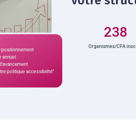
votre struc
238
Organismes/CFA inscr
to-positionnement
n annuel
 d'avancement
re politique accessibilité"