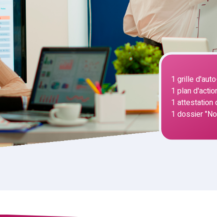
1 grille d'au
1 plan d'actio
1 attestation
1 dossier "Not